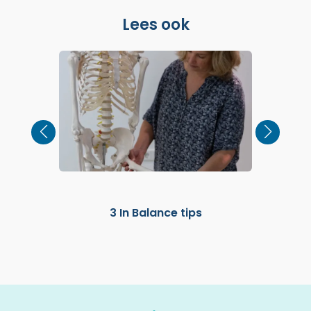
Lees ook
mende
p
3 In Balance tips
m je