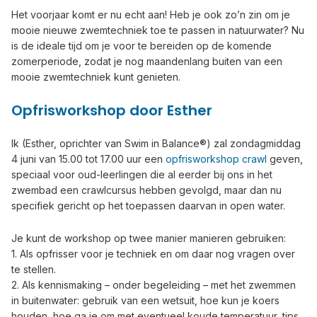
Het voorjaar komt er nu echt aan! Heb je ook zo’n zin om je
mooie nieuwe zwemtechniek toe te passen in natuurwater? Nu
is de ideale tijd om je voor te bereiden op de komende
zomerperiode, zodat je nog maandenlang buiten van een
mooie zwemtechniek kunt genieten.
Opfrisworkshop door Esther
Ik (Esther, oprichter van Swim in Balance®) zal zondagmiddag
4 juni van 15.00 tot 17.00 uur een
opfrisworkshop crawl
geven,
speciaal voor oud-leerlingen die al eerder bij ons in het
zwembad een crawlcursus hebben gevolgd, maar dan nu
specifiek gericht op het toepassen daarvan in open water.
Je kunt de workshop op twee manier manieren gebruiken:
1. Als opfrisser voor je techniek en om daar nog vragen over
te stellen.
2. Als kennismaking – onder begeleiding – met het zwemmen
in buitenwater: gebruik van een wetsuit, hoe kun je koers
houden, hoe ga je om met eventueel koude temperatuur, tips