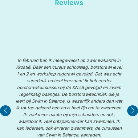
Reviews
In februari ben ik meegeweest op zwemvakantie in
Kroatië. Daar een cursus schoolslag, borstcrawl level
1 en 2 en workshop rugcrawl gevolgd. Dat was echt
superleuk en heel leerzaam! Ik heb eerder
borstcrawlcursussen bij de KNZB gevolgd en zwem
W
te
regelmatig baantjes. De borstcrawltechniek die je
e
leert bij Swim in Balance, is wezenlijk anders dan wat
De
le
ik tot toe geleerd heb en is heel fijn om te zwemmen.
d
Ik voel meer ruimte bij mijn schouders en nek,
waardoor ik veel ontspannender kan zwemmen. Ik
kan iedereen, ook ervaren zwemmers, de cursussen
van Swim in Balance, aanraden!