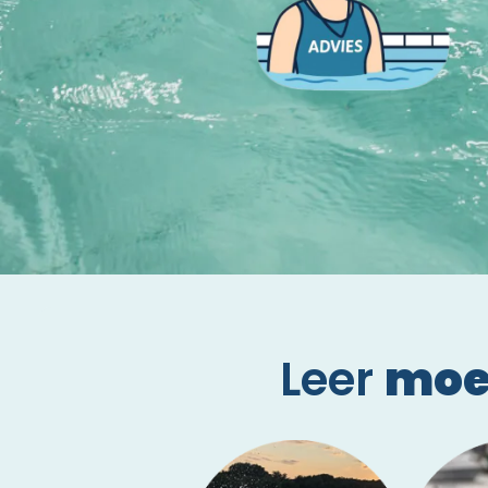
Leer
moe