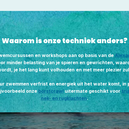
Waarom is onze techniek anders?
 zwemcursussen en workshops aan op basis van de
Alexa
oor minder belasting van je spieren en gewrichten, waa
wordt, je het lang kunt volhouden
en met meer plezier z
 uur zwemmen verfrist en energiek uit het water komt, in 
ijvoorbeeld onze
borstcrawl
uitermate geschikt voor
tri
nek- en rugklachten
.