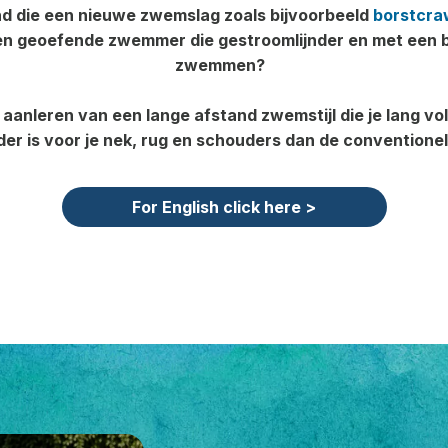
nd die een nieuwe zwemslag zoals bijvoorbeeld
borstcra
 een geoefende zwemmer die gestroomlijnder en met een b
zwemmen?
et aanleren van een lange afstand zwemstijl die je lang v
der is voor je nek, rug en schouders dan de conventio
For English click here >