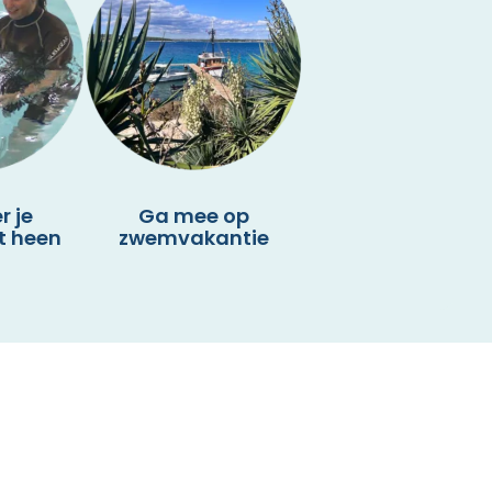
r je
Ga mee op
t heen
zwemvakantie