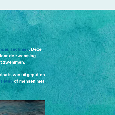
nder Techniek
. Deze
rdoor de zwemslag
ult zwemmen.
plaats van uitgeput en
atleten
of mensen met