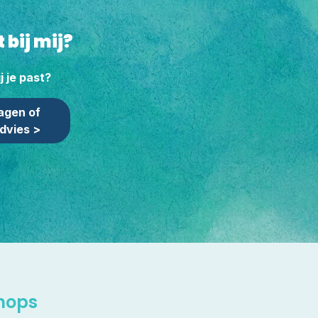
 bij mij?
j je past?
agen of
advies >
hops