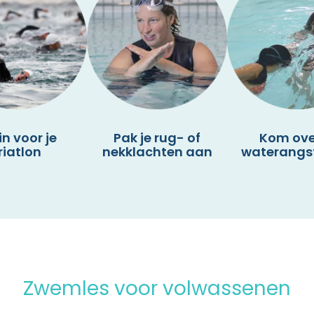
in voor je
Pak je rug- of
Kom ove
riatlon
nekklachten aan
waterangs
Zwemles voor volwassenen