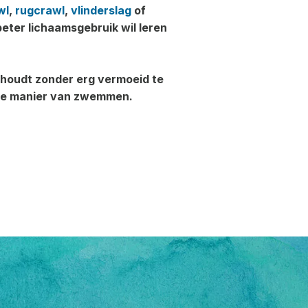
wl
,
rugcrawl
,
vlinderslag
of
eter lichaamsgebruik wil leren
olhoudt zonder erg vermoeid te
nele manier van zwemmen.