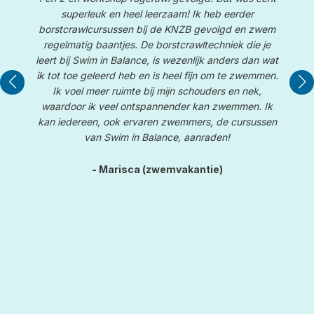
superleuk en heel leerzaam! Ik heb eerder
borstcrawlcursussen bij de KNZB gevolgd en zwem
W
te
regelmatig baantjes. De borstcrawltechniek die je
e
leert bij Swim in Balance, is wezenlijk anders dan wat
De
le
ik tot toe geleerd heb en is heel fijn om te zwemmen.
d
Ik voel meer ruimte bij mijn schouders en nek,
waardoor ik veel ontspannender kan zwemmen. Ik
kan iedereen, ook ervaren zwemmers, de cursussen
van Swim in Balance, aanraden!
- Marisca (zwemvakantie)