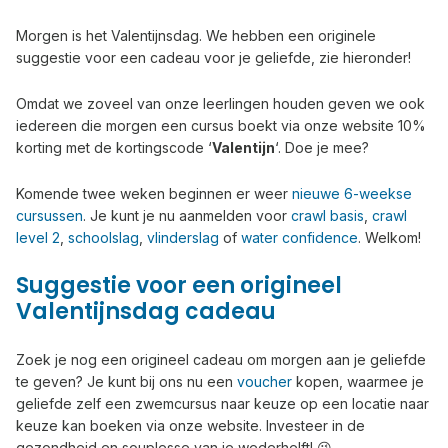
Morgen is het Valentijnsdag. We hebben een originele
suggestie voor een cadeau voor je geliefde, zie hieronder!
Omdat we zoveel van onze leerlingen houden geven we ook
iedereen die morgen een cursus boekt via onze website 10%
korting met de kortingscode ‘
Valentijn
‘. Doe je mee?
Komende twee weken beginnen er weer
nieuwe 6-weekse
cursussen
. Je kunt je nu aanmelden voor
crawl basis
,
crawl
level 2
,
schoolslag
,
vlinderslag
of
water confidence
. Welkom!
Suggestie voor een origineel
Valentijnsdag cadeau
Zoek je nog een origineel cadeau om morgen aan je geliefde
te geven? Je kunt bij ons nu een
voucher
kopen, waarmee je
geliefde zelf een zwemcursus naar keuze op een locatie naar
keuze kan boeken via onze website. Investeer in de
gezondheid en souplesse van je wederhelft! 😉