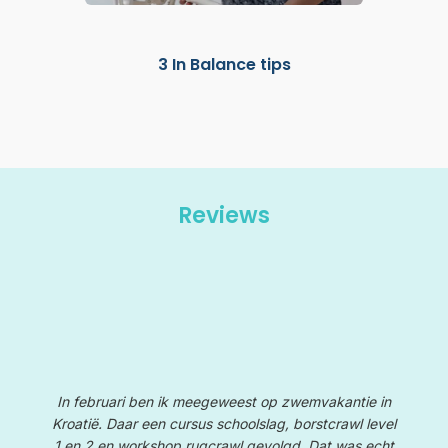
mende
p
3 In Balance tips
m je
Reviews
In februari ben ik meegeweest op zwemvakantie in
Kroatië. Daar een cursus schoolslag, borstcrawl level
1 en 2 en workshop rugcrawl gevolgd. Dat was echt