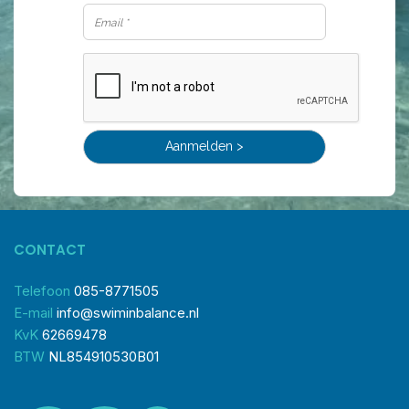
CONTACT
Telefoon
085-8771505
E-mail
info@swiminbalance.nl
KvK
62669478
BTW
NL854910530B01