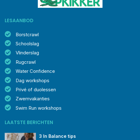
LESAANBOD
Borstcrawl
Schoolslag
Vlinderslag
Rugcrawl
Water Confidence
Dag workshops
Privé of duolessen
Zwemvakanties
Swim Run workshops
LAATSTE BERICHTEN
3 In Balance tips