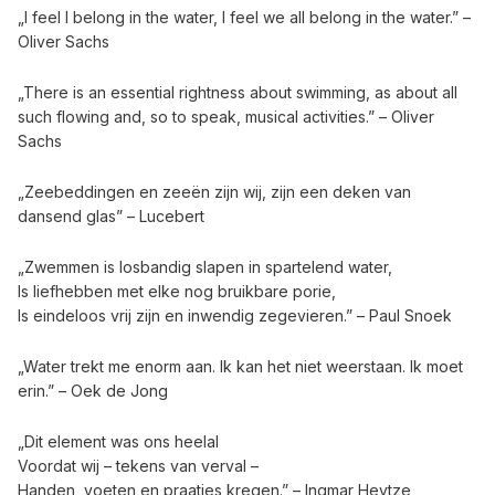
„I feel I belong in the water, I feel we all belong in the water.” –
Oliver Sachs
„There is an essential rightness about swimming, as about all
such flowing and, so to speak, musical activities.” – Oliver
Sachs
„Zeebeddingen en zeeën zijn wij, zijn een deken van
dansend glas” – Lucebert
„Zwemmen is losbandig slapen in spartelend water,
Is liefhebben met elke nog bruikbare porie,
Is eindeloos vrij zijn en inwendig zegevieren.” – Paul Snoek
„Water trekt me enorm aan. Ik kan het niet weerstaan. Ik moet
erin.” – Oek de Jong
„Dit element was ons heelal
Voordat wij – tekens van verval –
Handen, voeten en praatjes kregen.” – Ingmar Heytze