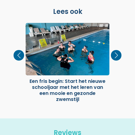
Lees ook
Een fris begin: Start het nieuwe
in
schooljaar met het leren van
we
een mooie en gezonde
tie
zwemstijl
Reviews