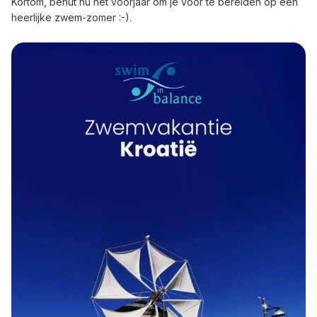
Kortom, benut nu het voorjaar om je voor te bereiden op een
heerlijke zwem-zomer :-).