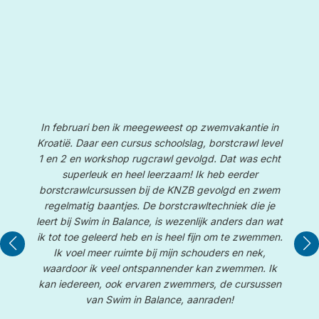
In februari ben ik meegeweest op zwemvakantie in
Kroatië. Daar een cursus schoolslag, borstcrawl level
1 en 2 en workshop rugcrawl gevolgd. Dat was echt
superleuk en heel leerzaam! Ik heb eerder
borstcrawlcursussen bij de KNZB gevolgd en zwem
W
te
regelmatig baantjes. De borstcrawltechniek die je
e
leert bij Swim in Balance, is wezenlijk anders dan wat
De
le
ik tot toe geleerd heb en is heel fijn om te zwemmen.
d
Ik voel meer ruimte bij mijn schouders en nek,
waardoor ik veel ontspannender kan zwemmen. Ik
kan iedereen, ook ervaren zwemmers, de cursussen
van Swim in Balance, aanraden!