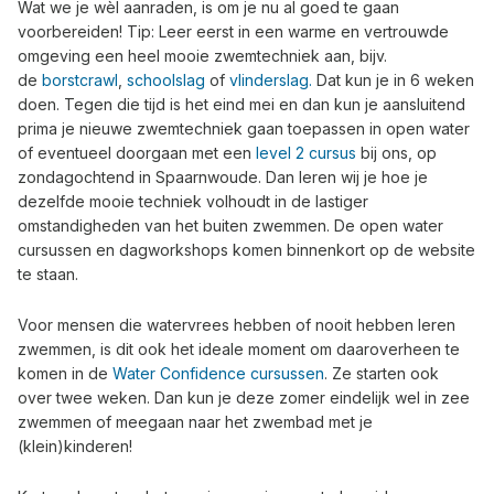
Wat we je wèl aanraden, is om je nu al goed te gaan
voorbereiden! Tip: Leer eerst in een warme en vertrouwde
omgeving een heel mooie zwemtechniek aan, bijv.
de
borstcrawl
,
schoolslag
of
vlinderslag.
Dat kun je in 6 weken
doen. Tegen die tijd is het eind mei en dan kun je aansluitend
prima je nieuwe zwemtechniek gaan toepassen in open water
of eventueel doorgaan met een
level 2 cursus
bij ons, op
zondagochtend in Spaarnwoude. Dan leren wij je hoe je
dezelfde mooie techniek volhoudt in de lastiger
omstandigheden van het buiten zwemmen. De open water
cursussen en dagworkshops komen binnenkort op de website
te staan.
Voor mensen die watervrees hebben of nooit hebben leren
zwemmen, is dit ook het ideale moment om daaroverheen te
komen in de
Water Confidence cursussen
. Ze starten ook
over twee weken. Dan kun je deze zomer eindelijk wel in zee
zwemmen of meegaan naar het zwembad met je
(klein)kinderen!