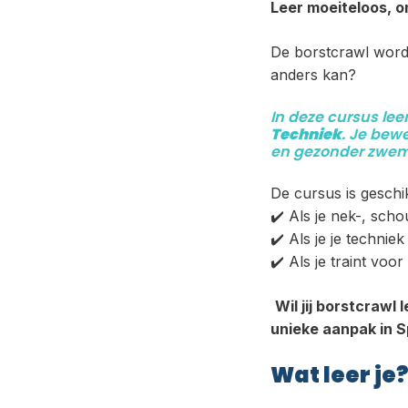
Leer moeiteloos, 
De borstcrawl wordt
anders kan?
In deze cursus lee
Techniek
. Je bew
en gezonder zwem
De cursus is gesch
✔️ Als je nek-, sch
✔️ Als je je techniek
✔️ Als je traint vo
Wil jij borstcraw
unieke aanpak in 
Wat leer je