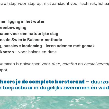
rawl stap voor stap op, met aandacht voor techniek, lich
en ligging in het water
 beenbeweging
chaam voor een natuurlijke slag
ns de Swim in Balance-methode
g, passieve inademing – leren ademen met gemak
 kanten
– voor balans en ritme
wemmen is ontworpen voor
duur
,
comfort
en
herstelvermo
apot.
heers je de complete borstcrawl
– duurza
 toepasbaar in dagelijks zwemmen én weds