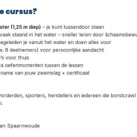
e cursus?
ter (1,25 m diep)
– je kunt tussendoor staan
vaak staand in het water – sneller leren door lichaamsbewu
geleiden je vanuit het water en doen alles voor
x. 8 deelnemers) voor persoonlijke aandacht
’s voor thuis
xtra oefenmomenten tussen de lessen
pname van jouw zwemslag + certificaat
orderden, sporters, herstellers en iedereen die borstcrawl 
n.
 van Spaarnwoude