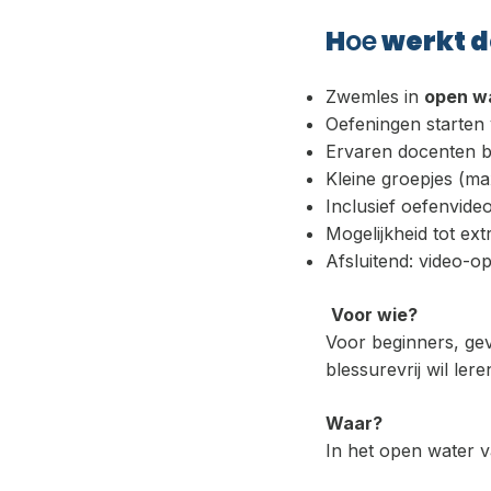
H
oe
werkt d
Zwemles in
open wa
Oefeningen starten 
Ervaren docenten be
Kleine groepjes (ma
Inclusief oefenvideo
Mogelijkheid tot e
Afsluitend: video-o
Voor wie?
Voor beginners, gev
blessurevrij wil lere
Waar?
In het open water