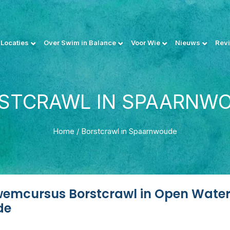
Locaties
Over Swim in Balance
Voor Wie
Nieuws
Rev
STCRAWL IN SPAARNW
Home
/
Borstcrawl in Spaarnwoude
emcursus Borstcrawl in Open Water
de