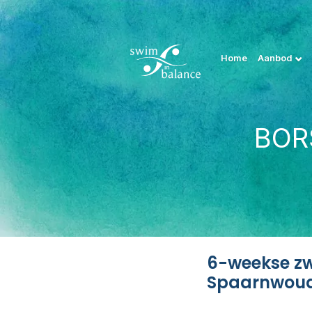
Home
Aanbod
BOR
6-weekse zw
Spaarnwou