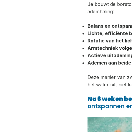
Je bouwt de borstc
ademhaling:
Balans en ontspann
Lichte, efficiënte
Rotatie van het li
Armtechniek volge
Actieve uitademin
Ademen aan beide
Deze manier van z
het water uit, niet k
Na 6 weken be
ontspannen en