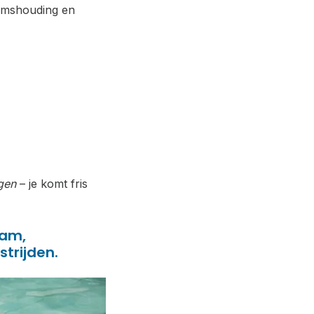
aamshouding en
gen
– je komt fris
am,
trijden.