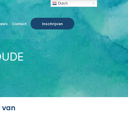
Dutch
iews
Contact
Inschrijven
OUDE
 van