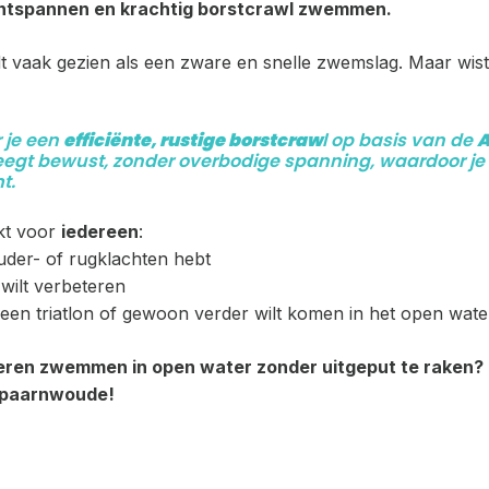
ontspannen en krachtig borstcrawl zwemmen.
 vaak gezien als een zware en snelle zwemslag. Maar wist 
r je een
efficiënte, rustige borstcraw
l op basis van de
A
eegt bewust, zonder overbodige spanning, waardoor je s
t.
ikt voor
iedereen
:
ouder- of rugklachten hebt
 wilt verbeteren
or een triatlon of gewoon verder wilt komen in het open wate
l leren zwemmen in open water zonder uitgeput te raken
Spaarnwoude!
?