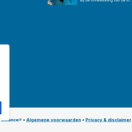
Bij de ontwikkeling van de In
 Balance® •
Algemene voorwaarden
•
Privacy & disclaimer