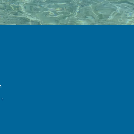
m 
is 