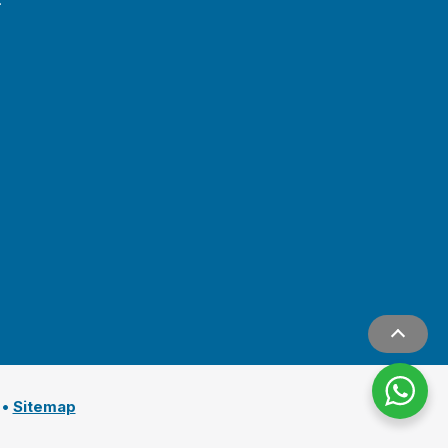
…
•
Sitemap