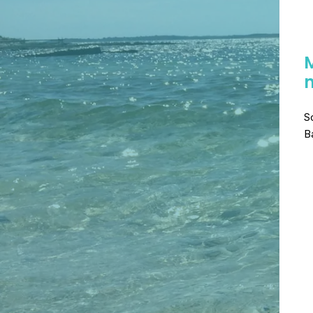
M
n
S
B