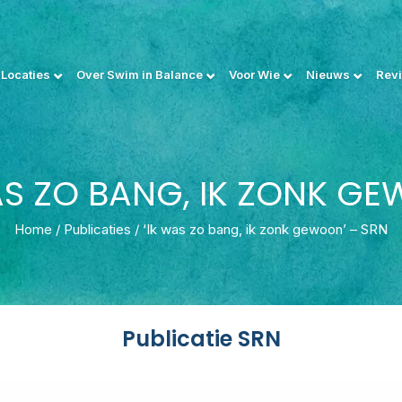
Locaties
Over Swim in Balance
Voor Wie
Nieuws
Rev
AS ZO BANG, IK ZONK G
Home
/
Publicaties
/
‘Ik was zo bang, ik zonk gewoon’ – SRN
Publicatie SRN