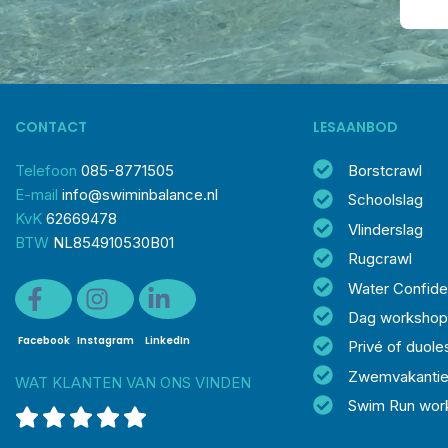
CONTACT
LESAANBOD
Telefoon
085-8771505
Borstcrawl
E-mail
info@swiminbalance.nl
Schoolslag
KvK
62669478
Vlinderslag
BTW
NL854910530B01
Rugcrawl
Water Confid
Dag workshop
Facebook
Instagram
LinkedIn
Privé of duole
Zwemvakanti
WAT KLANTEN VAN ONS VINDEN
Swim Run wor