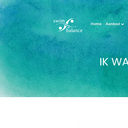
Home
Aanbod
IK W