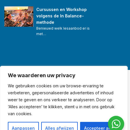
Cursussen en Workshop 
volgens de In Balance-
methode
Benieuwd welk lesaanbod er is 
met…
We waarderen uw privacy
© Swim in Balance® •
We gebruiken cookies om uw browse-ervaring te
verbeteren, gepersonaliseerde advertenties of inhoud
Algemene voorwaarden
weer te geven en ons verkeer te analyseren. Door op
•
‘Alles accepteren’ te klikken, stemt u in met ons gebruik
Privacy & disclaimer
van cookies.
•
Sitemap
Aanpassen
Alles afwijzen
Accepteer alles