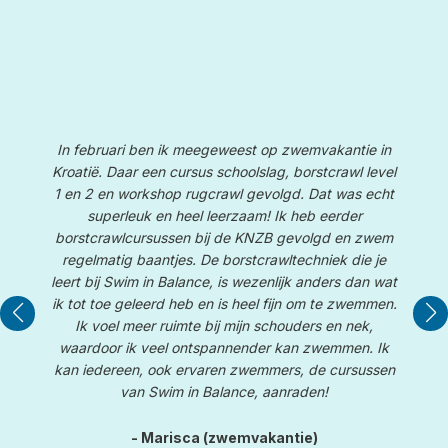
In februari ben ik meegeweest op zwemvakantie in
Kroatië. Daar een cursus schoolslag, borstcrawl level
1 en 2 en workshop rugcrawl gevolgd. Dat was echt
superleuk en heel leerzaam! Ik heb eerder
borstcrawlcursussen bij de KNZB gevolgd en zwem
W
te
regelmatig baantjes. De borstcrawltechniek die je
e
leert bij Swim in Balance, is wezenlijk anders dan wat
De
le
ik tot toe geleerd heb en is heel fijn om te zwemmen.
d
Ik voel meer ruimte bij mijn schouders en nek,
waardoor ik veel ontspannender kan zwemmen. Ik
kan iedereen, ook ervaren zwemmers, de cursussen
van Swim in Balance, aanraden!
- Marisca (zwemvakantie)