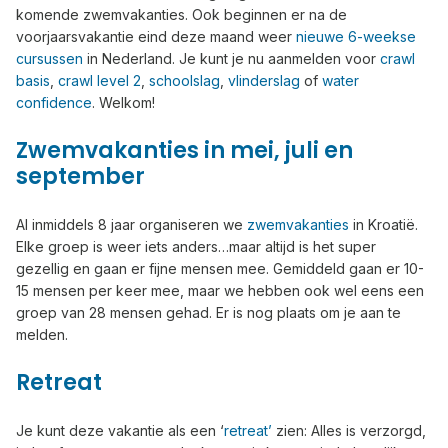
komende zwemvakanties. Ook beginnen er na de
voorjaarsvakantie eind deze maand weer
nieuwe 6-weekse
cursussen
in Nederland. Je kunt je nu aanmelden voor
crawl
basis
,
crawl level 2
,
schoolslag
,
vlinderslag
of
water
confidence
. Welkom!
Zwemvakanties in mei, juli en
september
Al inmiddels 8 jaar organiseren we
zwemvakanties
in Kroatië.
Elke groep is weer iets anders…maar altijd is het super
gezellig en gaan er fijne mensen mee. Gemiddeld gaan er 10-
15 mensen per keer mee, maar we hebben ook wel eens een
groep van 28 mensen gehad. Er is nog plaats om je aan te
melden.
Retreat
Je kunt deze vakantie als een ‘
retreat’
zien: Alles is verzorgd,