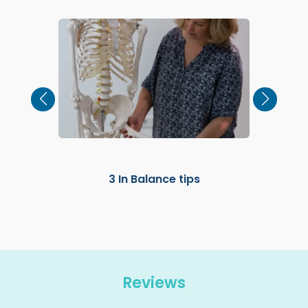
mende
p
3 In Balance tips
m je
Reviews