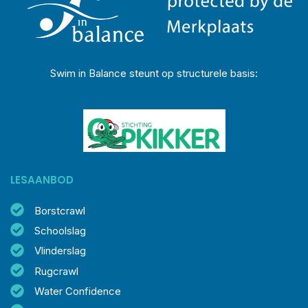
Swim in Balance steunt op structurele basis:
LESAANBOD
Borstcrawl
Schoolslag
Vlinderslag
Rugcrawl
Water Confidence