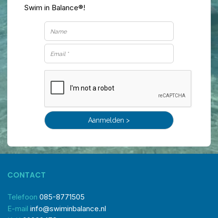
Swim in Balance®!
CONTACT
Telefoon
085-8771505
E-mail
info@swiminbalance.nl