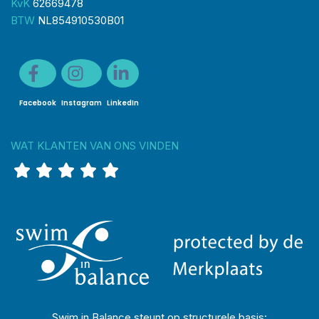
KvK
62669478
BTW
NL854910530B01
Facebook
Instagram
LinkedIn
WAT KLANTEN VAN ONS VINDEN
Swim in Balance steunt op structurele basis: