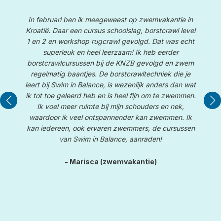
In februari ben ik meegeweest op zwemvakantie in
Kroatië. Daar een cursus schoolslag, borstcrawl level
1 en 2 en workshop rugcrawl gevolgd. Dat was echt
superleuk en heel leerzaam! Ik heb eerder
borstcrawlcursussen bij de KNZB gevolgd en zwem
W
te
regelmatig baantjes. De borstcrawltechniek die je
e
leert bij Swim in Balance, is wezenlijk anders dan wat
De
le
ik tot toe geleerd heb en is heel fijn om te zwemmen.
d
Ik voel meer ruimte bij mijn schouders en nek,
waardoor ik veel ontspannender kan zwemmen. Ik
kan iedereen, ook ervaren zwemmers, de cursussen
van Swim in Balance, aanraden!
- Marisca (zwemvakantie)