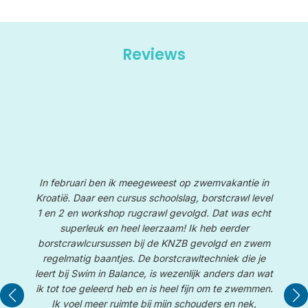
Reviews
In februari ben ik meegeweest op zwemvakantie in
Kroatië. Daar een cursus schoolslag, borstcrawl level
1 en 2 en workshop rugcrawl gevolgd. Dat was echt
superleuk en heel leerzaam! Ik heb eerder
borstcrawlcursussen bij de KNZB gevolgd en zwem
W
te
regelmatig baantjes. De borstcrawltechniek die je
e
leert bij Swim in Balance, is wezenlijk anders dan wat
De
le
ik tot toe geleerd heb en is heel fijn om te zwemmen.
d
Ik voel meer ruimte bij mijn schouders en nek,